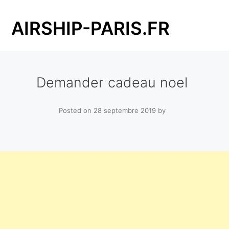
Skip
to
AIRSHIP-PARIS.FR
content
Demander cadeau noel
Posted on
28 septembre 2019
by